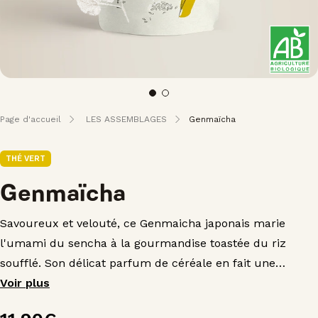
Page d'accueil
LES ASSEMBLAGES
Genmaïcha
THÉ VERT
Genmaïcha
Savoureux et velouté, ce Genmaicha japonais marie
l'umami du sencha à la gourmandise toastée du riz
soufflé. Son délicat parfum de céréale en fait une
introduction idéale aux thés japonais.
Voir plus